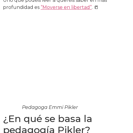
Uno que podéis leer si queréis saber en más
profundidad es
“Moverse en libertad”
. 📒
Pedagoga Emmi Pikler
¿En qué se basa la
pedagogía Pikler?